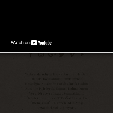
Yaylalarda Yetişen Hayvanların Etiyle Özel
Olarak Hazırlanmış Ürünlerimizin
(Doğalgaz Ateşinden Farklı Olarak ) Odun
Ateşinde Pişirilerek, Damak Tadına Önem
Verenlere Ayrı Lezzet Sunmaktadır.
Ürünlerimize LEZZET, DOĞALLIK Ve En
Önemlisi SAĞLIK Veren Odun Ateşi
Lezzetleri Sizi Çağırıyor....