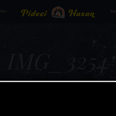
ler
Ga
IMG_3254