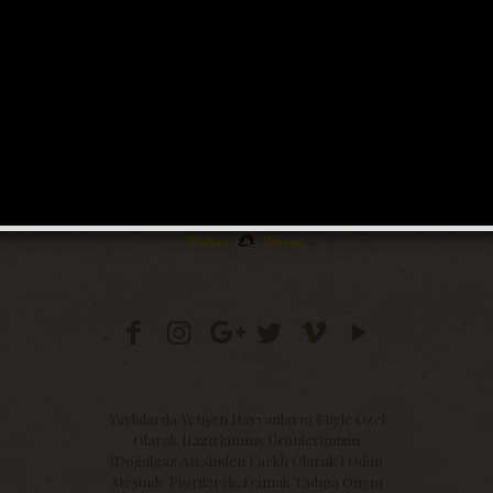
Yaylalarda Yetişen Hayvanların Etiyle Özel
Olarak Hazırlanmış Ürünlerimizin
(Doğalgaz Ateşinden Farklı Olarak ) Odun
Ateşinde Pişirilerek, Damak Tadına Önem