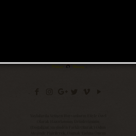
Yaylalarda Yetişen Hayvanların Etiyle Özel
Olarak Hazırlanmış Ürünlerimizin
(Doğalgaz Ateşinden Farklı Olarak ) Odun
Ateşinde Pişirilerek, Damak Tadına Önem