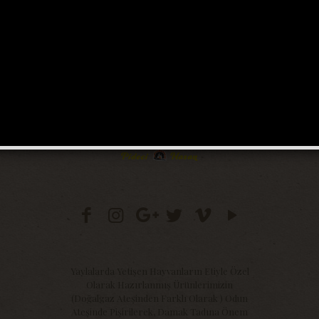
Yaylalarda Yetişen Hayvanların Etiyle Özel
Olarak Hazırlanmış Ürünlerimizin
(Doğalgaz Ateşinden Farklı Olarak ) Odun
Ateşinde Pişirilerek, Damak Tadına Önem