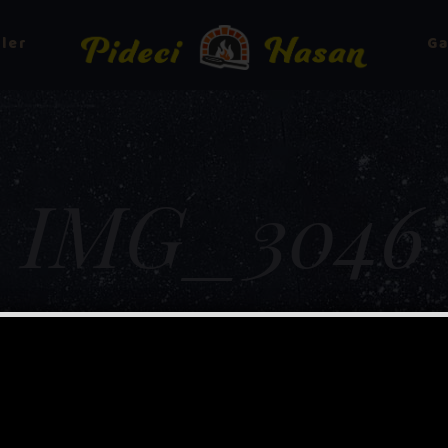
ler
Ga
IMG_3046