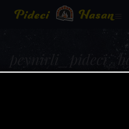
peynirli_pideci_h