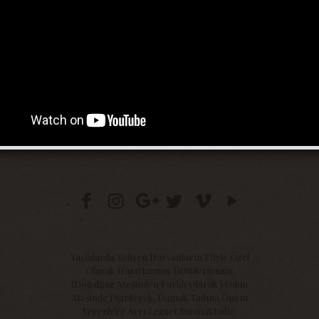
Yaylalarda Yetişen Hayvanların Etiyle Özel
Olarak Hazırlanmış Ürünlerimizin
(Doğalgaz Ateşinden Farklı Olarak ) Odun
Ateşinde Pişirilerek, Damak Tadına Önem
Verenlere Ayrı Lezzet Sunmaktadır.