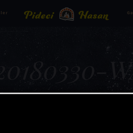
ler
Ga
20180330-W