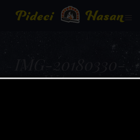
IMG-20180330-
WA0015