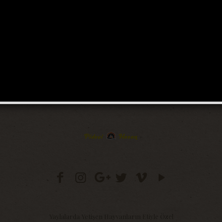
Yaylalarda Yetişen Hayvanların Etiyle Özel