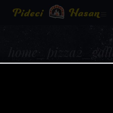
home_pizza2_gall