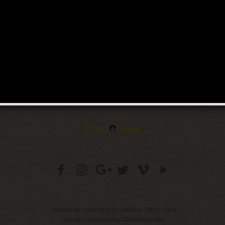
Yaylalarda Yetişen Hayvanların Etiyle Özel
Olarak Hazırlanmış Ürünlerimizin